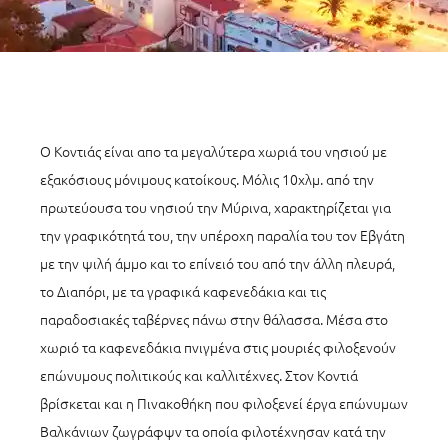
Ο Κοντιάς είναι απο τα μεγαλύτερα χωριά του νησιού με
εξακόσιους μόνιμους κατοίκους. Μόλις 10χλμ. από την
πρωτεύουσα του νησιού την Μύρινα, χαρακτηρίζεται για
την γραφικότητά του, την υπέροχη παραλία του τον Εβγάτη
με την ψιλή άμμο και το επίνειό του από την άλλη πλευρά,
το Διαπόρι, με τα γραφικά καφενεδάκια και τις
παραδοσιακές ταβέρνες πάνω στην θάλασσα. Μέσα στο
χωριό τα καφενεδάκια πνιγμένα στις μουριές φιλοξενούν
επώνυμους πολιτικούς και καλλιτέχνες. Στον Κοντιά
βρίσκεται και η Πινακοθήκη που φιλοξενεί έργα επώνυμων
Βαλκάνιων ζωγράφψν τα οποία φιλοτέχνησαν κατά την