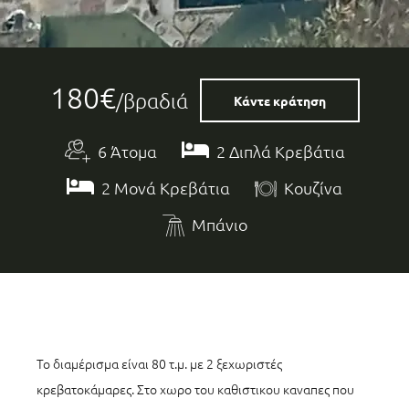
180€
/βραδιά
Κάντε κράτηση
6 Άτομα
2 Διπλά Κρεβάτια
2 Μονά Κρεβάτια
Κουζίνα
Μπάνιο
Το διαμέρισμα είναι 80 τ.μ. με 2 ξεχωριστές
κρεβατοκάμαρες. Στο χωρο του καθιστικου καναπες που